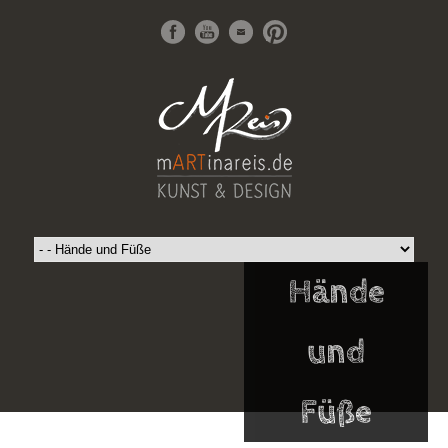
Hände
und
Füße