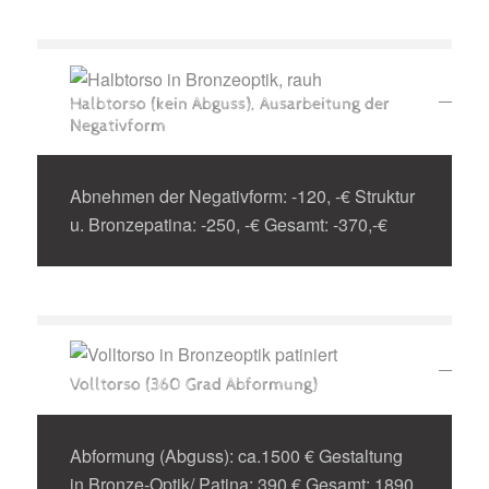
Halbtorso (kein Abguss), Ausarbeitung der
Negativform
Abnehmen der Negativform: -120, -€ Struktur
u. Bronzepatina: -250, -€ Gesamt: -370,-€
Volltorso (360 Grad Abformung)
Abformung (Abguss): ca.1500 € Gestaltung
in Bronze-Optik/ Patina: 390 € Gesamt: 1890