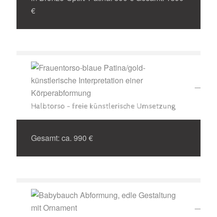
€
Halbtorso - freie künstlerische Umsetzung
Gesamt: ca. 990 €