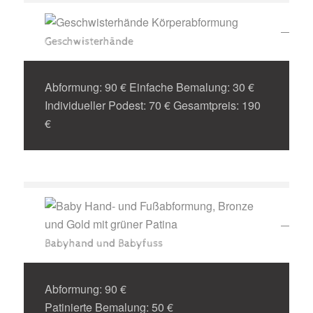
Geschwisterhände
Abformung: 90 € Einfache Bemalung: 30 €
Individueller Podest: 70 € Gesamtpreis: 190
€
Babyhand und Babyfuss
Abformung: 90 €
Patinierte Bemalung: 50 €