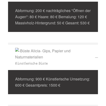
Abformung: 200 € nachträgliches "Öffnen der
Augen": 80 € Haare: 80 € Bemalung: 120 €
Massivholz-Hintergrund: 50 € Gesamt: 530 €
Künstlerische Büste
Abformung: 900 € Künstlerische Umsetzung:
600 € Gesamtpreis: 1500 €