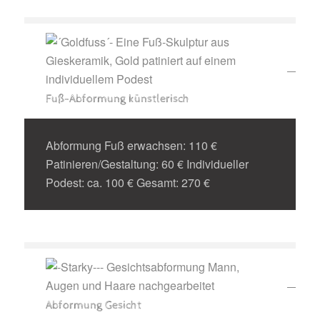
Fuß-Abformung künstlerisch
Abformung Fuß erwachsen: 110 €
Patinieren/Gestaltung: 60 € Individueller
Podest: ca. 100 € Gesamt: 270 €
Abformung Gesicht