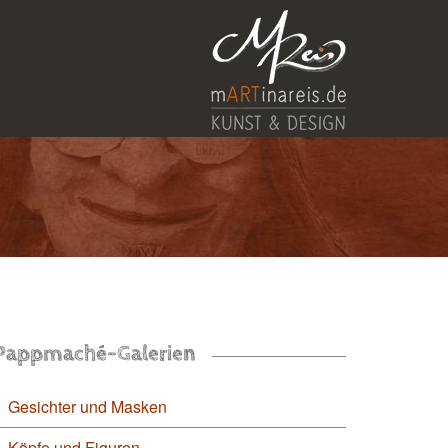
Pappmaché-Galerien
Gesichter und Masken
Köpfe und Figuren