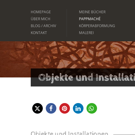
HOMEPAGE
MEINE BÜCHER
ÜBER MICH
PAPPMACHÉ
BLOG / ARCHIV
KÖRPERABFORMUNG
KONTAKT
MALEREI
Objekte und Installa
Objekte und Installationen