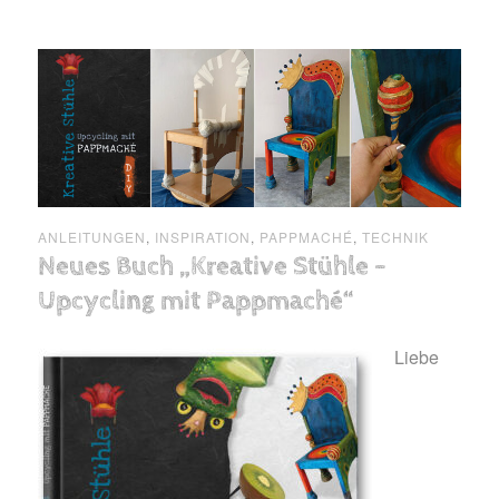
ANLEITUNGEN
,
INSPIRATION
,
PAPPMACHÉ
,
TECHNIK
Neues Buch „Kreative Stühle –
Upcycling mit Pappmaché“
Liebe