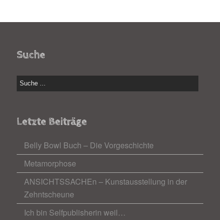
Suche
Letzte Beiträge
Belly Bowl Buch – Die Vorgeschichte
Metamorphose
ANSICHTSSACHEn – Kunstausstellung in der
Zehntscheune
Ich bin Selfpublisherin weil…