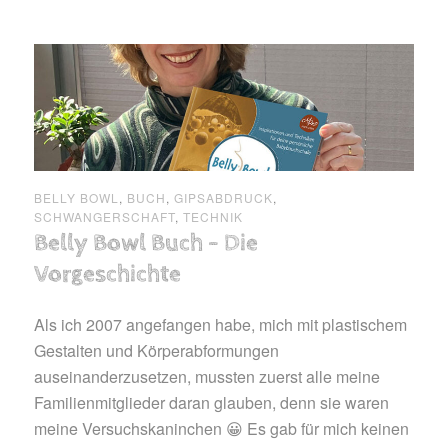
BELLY BOWL
,
BUCH
,
GIPSABDRUCK
,
SCHWANGERSCHAFT
,
TECHNIK
Belly Bowl Buch – Die
Vorgeschichte
Als ich 2007 angefangen habe, mich mit plastischem
Gestalten und Körperabformungen
auseinanderzusetzen, mussten zuerst alle meine
Familienmitglieder daran glauben, denn sie waren
meine Versuchskaninchen 😀 Es gab für mich keinen