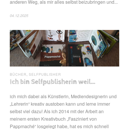
anderen Weg, als mir alles selbst beizubringen und...
04.12.2025
BÜCHER
,
SELFPUBLISHER
Ich bin Selfpublisherin weil…
ich mich dabei als Künstlerin, Mediendesignerin und
„Lehrerin“ kreativ austoben kann und lerne immer
selbst viel dazu! Als ich 2014 mit der Arbeit an
meinem ersten Kreativbuch „Fasziniert von
Pappmaché“ losgelegt habe, hat es mich schnell