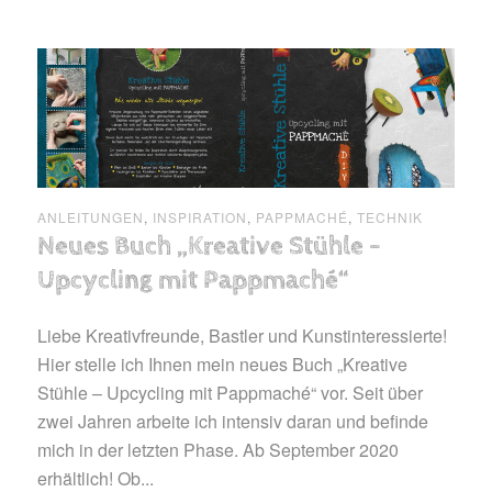
ANLEITUNGEN
,
INSPIRATION
,
PAPPMACHÉ
,
TECHNIK
Neues Buch „Kreative Stühle –
Upcycling mit Pappmaché“
Liebe Kreativfreunde, Bastler und Kunstinteressierte!
Hier stelle ich Ihnen mein neues Buch „Kreative
Stühle – Upcycling mit Pappmaché“ vor. Seit über
zwei Jahren arbeite ich intensiv daran und befinde
mich in der letzten Phase. Ab September 2020
erhältlich! Ob...