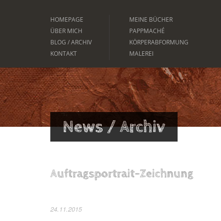
HOMEPAGE
MEINE BÜCHER
ÜBER MICH
PAPPMACHÉ
BLOG / ARCHIV
KÖRPERABFORMUNG
KONTAKT
MALEREI
News / Archiv
Auftragsportrait-Zeichnung
24.11.2015