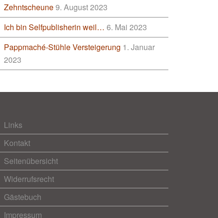
Zehntscheune
9. August 2023
Ich bin Selfpublisherin weil…
6. Mai 2023
Pappmaché-Stühle Versteigerung
1. Januar
2023
Links
Kontakt
Seitenübersicht
Widerrufsrecht
Gästebuch
Impressum