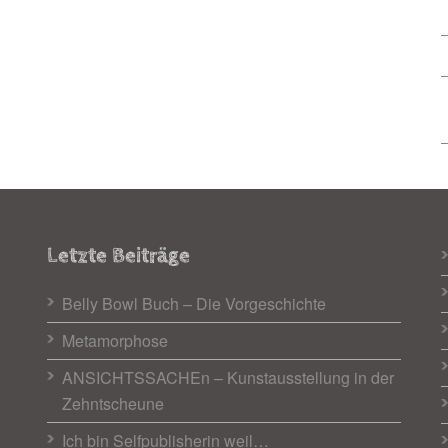
Letzte Beiträge
Belly Bowl Buch – Die Vorgeschichte
Metamorphose
ANSICHTSSACHEn – Kunstausstellung in der
Zehntscheune
Ich bin Selfpublisherin weil…